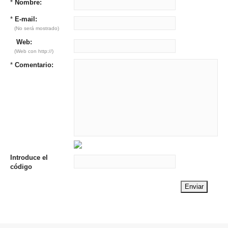
*
Nombre:
*
E-mail:
(No será mostrado)
Web:
(Web con http://)
*
Comentario:
Introduce el
código