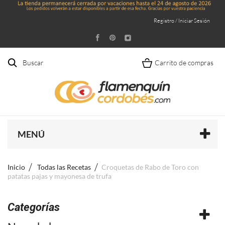
Registro / Iniciar Sesión
Buscar
Carrito de compras
MENÚ
Inicio
Todas las Recetas
Croquetas de Rabo de Toro con
patatas pajas y mayonesa de trufa
Categorías