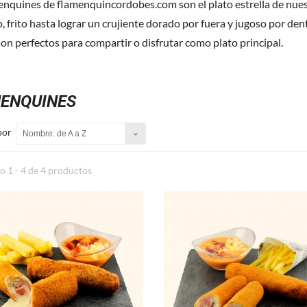
enquines de flamenquincordobes.com son el plato estrella de nue
 frito hasta lograr un crujiente dorado por fuera y jugoso por den
son perfectos para compartir o disfrutar como plato principal.
ENQUINES
por
Nombre: de A a Z
 1 - 4 de 4 productos