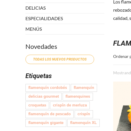
Los flam
DELICIAS
rebozado,
calidad, 
ESPECIALIDADES
MENÚS
FLAM
Novedades
Ordenar 
TODAS LOS NUEVOS PRODUCTOS
Mostrando
Etiquetas
flamenquín cordobés
flamenquín
delicias gourmet
flamenquines
croquetas
crispín de merluza
flamenquín de pescado
crispín
flamenquín gigante
flamenquín XL