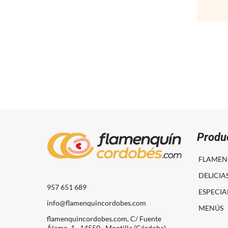
Produ
FLAMEN
DELICIA
957 651 689
ESPECIA
info@flamenquincordobes.com
MENÚS
flamenquincordobes.com, C/ Fuente
Álamo, 1 · 14550 · Montilla (Córdoba)