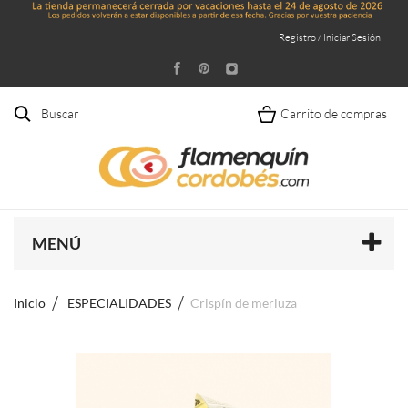
Registro / Iniciar Sesión
Buscar
Carrito de compras
MENÚ
Inicio
ESPECIALIDADES
Crispín de merluza