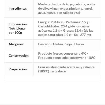
Merluza, harina de trigo, cebolla, aceite
Ingredientes
de oliva virgen extra, pimienta, laurel,
agua, huevo, pan rallado y sal
Energía: 234 kcal - Proteínas: 6.5 g -
Información
Carbohidratos: 23.4 g (de los cuales
Nutricional
azúcares: 1,2 g) - Grasas: 12,4 g (de las
por 100g
cuales saturadas: 1,9 g) - Sal: 277 mg
Alérgenos
Pescado - Gluten - Soja - Huevo
Producto fresco: conservar a 4ºC -
Conservación
Producto congelado: conservar a -18ºC
Freír en abundante aceite muy caliente
Preparación
(180ºC) hasta dorar