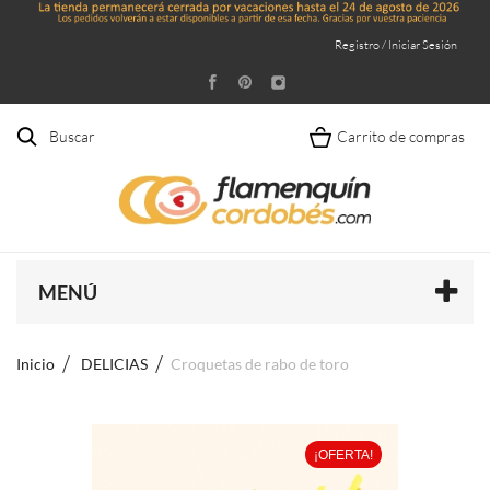
Registro / Iniciar Sesión
Buscar
Carrito de compras
MENÚ
Inicio
DELICIAS
Croquetas de rabo de toro
¡OFERTA!